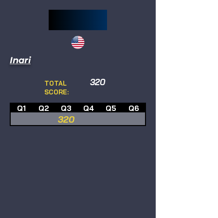
Inari
320
TOTAL
SCORE:
Q1
Q2
Q3
Q4
Q5
Q6
320